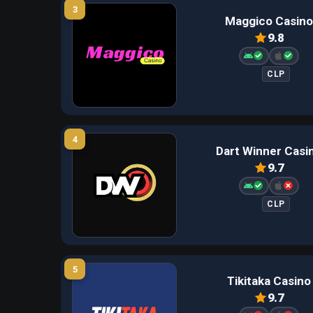
3
Maggico Casino
9.8
CLP
4
Dart Winner Casi
9.7
CLP
5
Tikitaka Casino
9.7