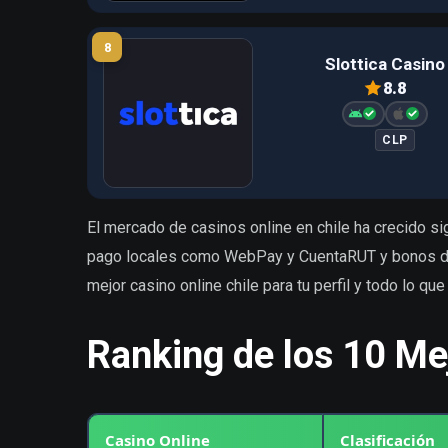
8
Slottica Casino
8.8
CLP
El mercado de casinos online en chile ha crecido 
pago locales como WebPay y CuentaRUT y bonos de b
mejor casino online chile para tu perfil y todo lo q
Ranking de los 10 Me
Casino Online
Clasificación