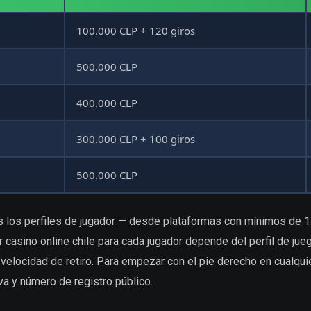
100.000 CLP + 120 giros
500.000 CLP
400.000 CLP
300.000 CLP + 100 giros
500.000 CLP
s los perfiles de jugador — desde plataformas con mínimos de 
 casino online chile para cada jugador depende del perfil de jue
velocidad de retiro. Para empezar con el pie derecho en cualquier
va y número de registro público.