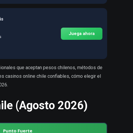
is
Juega ahora
s
acionales que aceptan pesos chilenos, métodos de
casinos online chile confiables, cómo elegir el
026.
ile (Agosto 2026)
Punto Fuerte