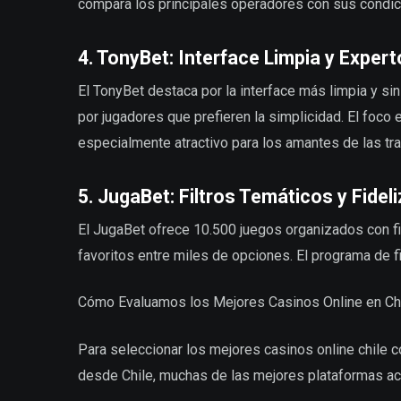
compara los principales operadores con sus condic
4. TonyBet: Interface Limpia y Exper
El TonyBet destaca por la interface más limpia y si
por jugadores que prefieren la simplicidad. El foco
especialmente atractivo para los amantes de las t
5. JugaBet: Filtros Temáticos y Fideli
El JugaBet ofrece 10.500 juegos organizados con fil
favoritos entre miles de opciones. El programa de f
Cómo Evaluamos los Mejores Casinos Online en Chile
Para seleccionar los mejores casinos online chile c
desde Chile, muchas de las mejores plataformas a