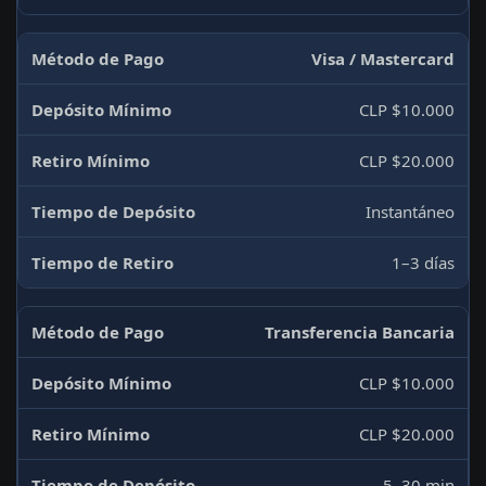
Visa / Mastercard
CLP $10.000
CLP $20.000
Instantáneo
1–3 días
Transferencia Bancaria
CLP $10.000
CLP $20.000
5–30 min