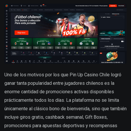
Uno de los motivos por los que Pin Up Casino Chile logró
ganar tanta popularidad entre jugadores chilenos es la
enorme cantidad de promociones activas disponibles
prácticamente todos los días. La plataforma no se limita
únicamente al clásico bono de bienvenida, sino que también
incluye giros gratis, cashback semanal, Gift Boxes,
promociones para apuestas deportivas y recompensas