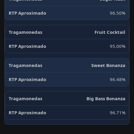
96.50%
Fruit Cocktail
95.00%
Sweet Bonanza
96.48%
Big Bass Bonanza
96.71%