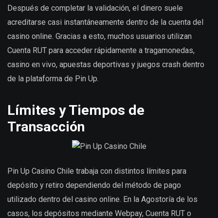
Después de completar la validación, el dinero suele
acreditarse casi instantáneamente dentro de la cuenta del
casino online. Gracias a esto, muchos usuarios utilizan
Cuenta RUT para acceder rápidamente a tragamonedas,
casino en vivo, apuestas deportivas y juegos crash dentro
de la plataforma de Pin Up.
Límites y Tiempos de
Transacción
Pin Up Casino Chile trabaja con distintos límites para
depósito y retiro dependiendo del método de pago
utilizado dentro del casino online. En la Agostoría de los
casos, los depósitos mediante Webpay, Cuenta RUT o