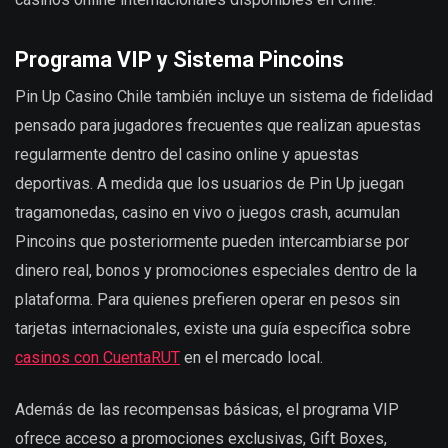
Programa VIP y Sistema Pincoins
Pin Up Casino Chile también incluye un sistema de fidelidad
pensado para jugadores frecuentes que realizan apuestas
regularmente dentro del casino online y apuestas
deportivas. A medida que los usuarios de Pin Up juegan
tragamonedas, casino en vivo o juegos crash, acumulan
Pincoins que posteriormente pueden intercambiarse por
dinero real, bonos y promociones especiales dentro de la
plataforma. Para quienes prefieren operar en pesos sin
tarjetas internacionales, existe una guía específica sobre
casinos con CuentaRUT
en el mercado local.
Además de las recompensas básicas, el programa VIP
ofrece acceso a promociones exclusivas, Gift Boxes,