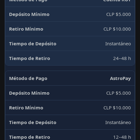
CLP $5.000
CLP $10.000
Instantáneo
24–48 h
AstroPay
CLP $5.000
CLP $10.000
Instantáneo
12–48 h