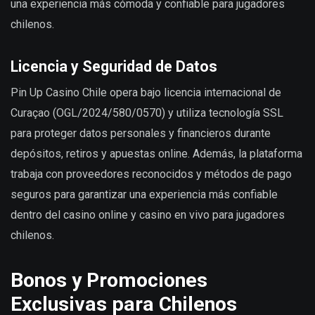
una experiencia más cómoda y confiable para jugadores
chilenos.
Licencia y Seguridad de Datos
Pin Up Casino Chile opera bajo licencia internacional de
Curaçao (OGL/2024/580/0570) y utiliza tecnología SSL
para proteger datos personales y financieros durante
depósitos, retiros y apuestas online. Además, la plataforma
trabaja con proveedores reconocidos y métodos de pago
seguros para garantizar una experiencia más confiable
dentro del casino online y casino en vivo para jugadores
chilenos.
Bonos y Promociones
Exclusivas para Chilenos