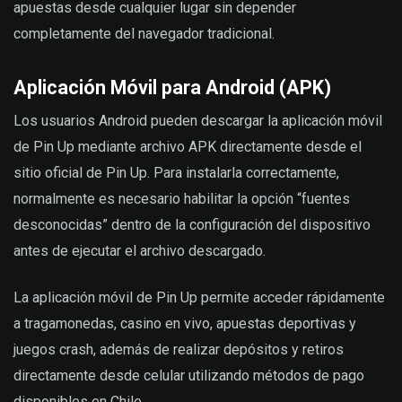
apuestas desde cualquier lugar sin depender
completamente del navegador tradicional.
Aplicación Móvil para Android (APK)
Los usuarios Android pueden descargar la aplicación móvil
de Pin Up mediante archivo APK directamente desde el
sitio oficial de Pin Up. Para instalarla correctamente,
normalmente es necesario habilitar la opción “fuentes
desconocidas” dentro de la configuración del dispositivo
antes de ejecutar el archivo descargado.
La aplicación móvil de Pin Up permite acceder rápidamente
a tragamonedas, casino en vivo, apuestas deportivas y
juegos crash, además de realizar depósitos y retiros
directamente desde celular utilizando métodos de pago
disponibles en Chile.