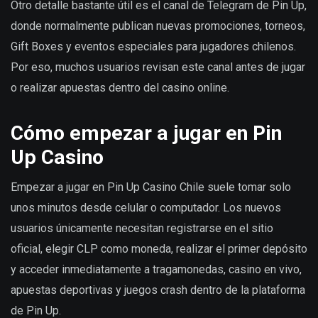
Otro detalle bastante útil es el canal de Telegram de Pin Up,
donde normalmente publican nuevas promociones, torneos,
Gift Boxes y eventos especiales para jugadores chilenos.
Por eso, muchos usuarios revisan este canal antes de jugar
o realizar apuestas dentro del casino online.
Cómo empezar a jugar en Pin
Up Casino
Empezar a jugar en Pin Up Casino Chile suele tomar solo
unos minutos desde celular o computador. Los nuevos
usuarios únicamente necesitan registrarse en el sitio
oficial, elegir CLP como moneda, realizar el primer depósito
y acceder inmediatamente a tragamonedas, casino en vivo,
apuestas deportivas y juegos crash dentro de la plataforma
de Pin Up.