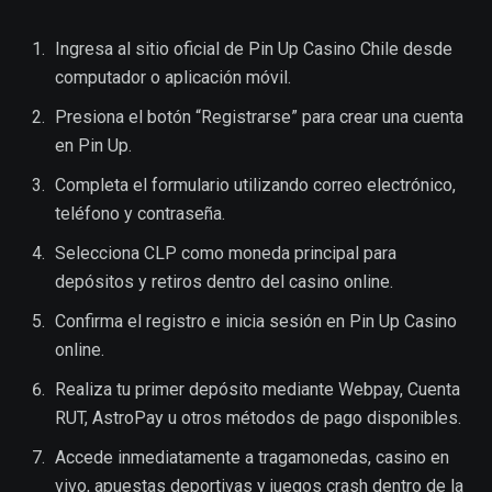
Ingresa al sitio oficial de Pin Up Casino Chile desde
computador o aplicación móvil.
Presiona el botón “Registrarse” para crear una cuenta
en Pin Up.
Completa el formulario utilizando correo electrónico,
teléfono y contraseña.
Selecciona CLP como moneda principal para
depósitos y retiros dentro del casino online.
Confirma el registro e inicia sesión en Pin Up Casino
online.
Realiza tu primer depósito mediante Webpay, Cuenta
RUT, AstroPay u otros métodos de pago disponibles.
Accede inmediatamente a tragamonedas, casino en
vivo, apuestas deportivas y juegos crash dentro de la