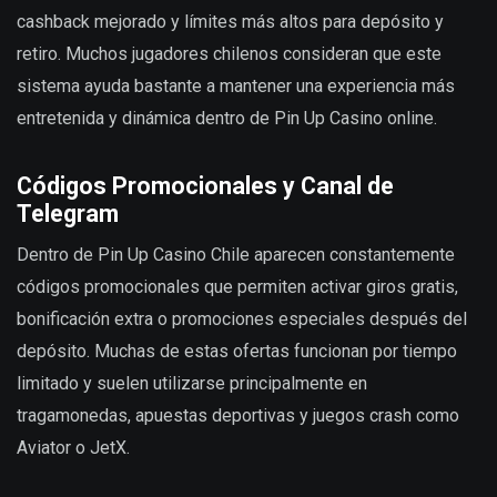
cashback mejorado y límites más altos para depósito y
retiro. Muchos jugadores chilenos consideran que este
sistema ayuda bastante a mantener una experiencia más
entretenida y dinámica dentro de Pin Up Casino online.
Códigos Promocionales y Canal de
Telegram
Dentro de Pin Up Casino Chile aparecen constantemente
códigos promocionales que permiten activar giros gratis,
bonificación extra o promociones especiales después del
depósito. Muchas de estas ofertas funcionan por tiempo
limitado y suelen utilizarse principalmente en
tragamonedas, apuestas deportivas y juegos crash como
Aviator o JetX.