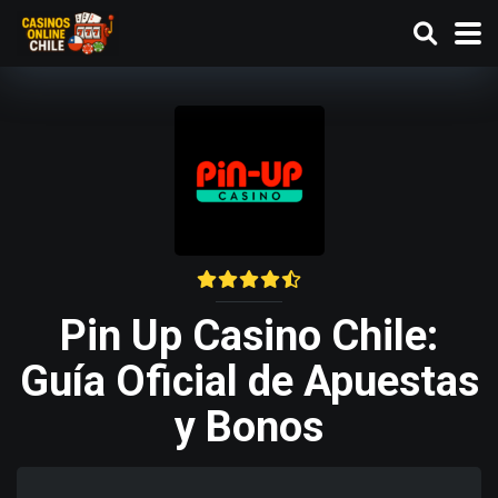
Pin Up Casino Chile:
Guía Oficial de Apuestas
y Bonos