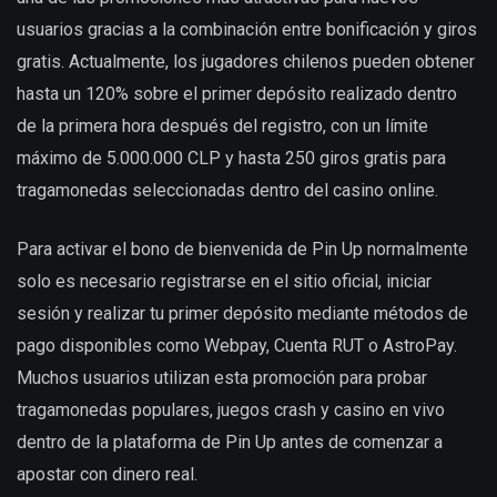
usuarios gracias a la combinación entre bonificación y giros
gratis. Actualmente, los jugadores chilenos pueden obtener
hasta un 120% sobre el primer depósito realizado dentro
de la primera hora después del registro, con un límite
máximo de 5.000.000 CLP y hasta 250 giros gratis para
tragamonedas seleccionadas dentro del casino online.
Para activar el bono de bienvenida de Pin Up normalmente
solo es necesario registrarse en el sitio oficial, iniciar
sesión y realizar tu primer depósito mediante métodos de
pago disponibles como Webpay, Cuenta RUT o AstroPay.
Muchos usuarios utilizan esta promoción para probar
tragamonedas populares, juegos crash y casino en vivo
dentro de la plataforma de Pin Up antes de comenzar a
apostar con dinero real.