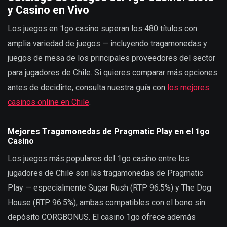
y Casino en Vivo
Los juegos en 1go casino superan los 480 títulos con
amplia variedad de juegos — incluyendo tragamonedas y
juegos de mesa de los principales proveedores del sector
para jugadores de Chile. Si quieres comparar más opciones
antes de decidirte, consulta nuestra guía con
los mejores
casinos online en Chile
.
Mejores Tragamonedas de Pragmatic Play en el 1go
Casino
Los juegos más populares del 1go casino entre los
jugadores de Chile son las tragamonedas de Pragmatic
Play — especialmente Sugar Rush (RTP 96.5%) y The Dog
House (RTP 96.5%), ambas compatibles con el bono sin
depósito CORGBONUS. El casino 1go ofrece además