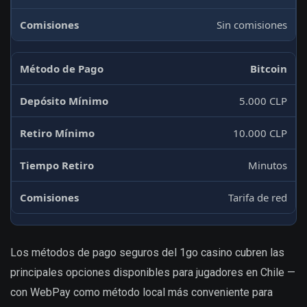
Sin comisiones
Bitcoin
5.000 CLP
10.000 CLP
Minutos
Tarifa de red
Los métodos de pago seguros del 1go casino cubren las
principales opciones disponibles para jugadores en Chile —
con WebPay como método local más conveniente para