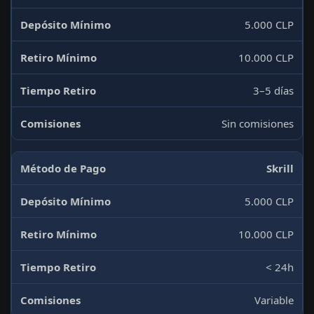
5.000 CLP
10.000 CLP
3–5 días
Sin comisiones
Skrill
5.000 CLP
10.000 CLP
< 24h
Variable