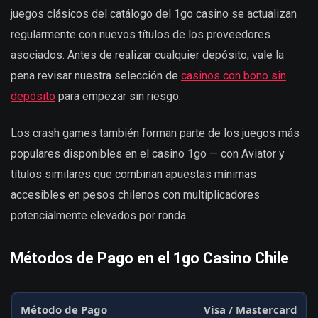
juegos clásicos del catálogo del 1go casino se actualizan
regularmente con nuevos títulos de los proveedores
asociados. Antes de realizar cualquier depósito, vale la
pena revisar nuestra selección de
casinos con bono sin
depósito
para empezar sin riesgo.
Los crash games también forman parte de los juegos más
populares disponibles en el casino 1go — con Aviator y
títulos similares que combinan apuestas mínimas
accesibles en pesos chilenos con multiplicadores
potencialmente elevados por ronda.
Métodos de Pago en el 1go Casino Chile
Visa / Mastercard