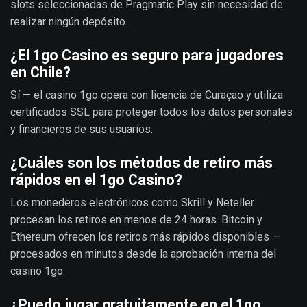
slots seleccionadas de Pragmatic Play sin necesidad de
realizar ningún depósito.
¿El 1go Casino es seguro para jugadores
en Chile?
Sí — el casino 1go opera con licencia de Curaçao y utiliza
certificados SSL para proteger todos los datos personales
y financieros de sus usuarios.
¿Cuáles son los métodos de retiro más
rápidos en el 1go Casino?
Los monederos electrónicos como Skrill y Neteller
procesan los retiros en menos de 24 horas. Bitcoin y
Ethereum ofrecen los retiros más rápidos disponibles —
procesados en minutos desde la aprobación interna del
casino 1go.
¿Puedo jugar gratuitamente en el 1go