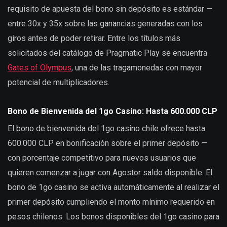
requisito de apuesta del bono sin depósito es estándar —
entre 30x y 35x sobre las ganancias generadas con los
giros antes de poder retirar. Entre los títulos más
solicitados del catálogo de Pragmatic Play se encuentra
Gates of Olympus
, una de las tragamonedas con mayor
potencial de multiplicadores.
Bono de Bienvenida del 1go Casino: Hasta 600.000 CLP
El bono de bienvenida del 1go casino chile ofrece hasta
600.000 CLP en bonificación sobre el primer depósito —
con porcentaje competitivo para nuevos usuarios que
quieren comenzar a jugar con Agostor saldo disponible. El
bono de 1go casino se activa automáticamente al realizar el
primer depósito cumpliendo el monto mínimo requerido en
pesos chilenos. Los bonos disponibles del 1go casino para