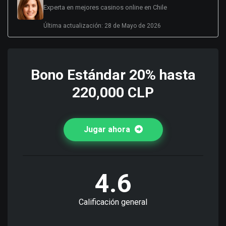
Experta en mejores casinos online en Chile
Última actualización: 28 de Mayo de 2026
Bono Estándar 20% hasta
220,000 CLP
Jugar ahora
4.6
Calificación general