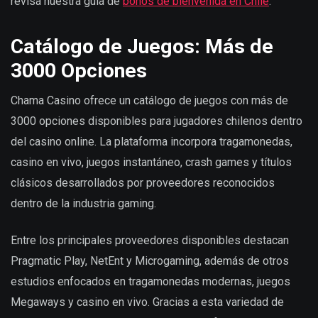
revisa nuestra guía de
bonos de bienvenida en Chile
.
Catálogo de Juegos: Más de
3000 Opciones
Chama Casino ofrece un catálogo de juegos con más de
3000 opciones disponibles para jugadores chilenos dentro
del casino online. La plataforma incorpora tragamonedas,
casino en vivo, juegos instantáneo, crash games y títulos
clásicos desarrollados por proveedores reconocidos
dentro de la industria gaming.
Entre los principales proveedores disponibles destacan
Pragmatic Play, NetEnt y Microgaming, además de otros
estudios enfocados en tragamonedas modernas, juegos
Megaways y casino en vivo. Gracias a esta variedad de