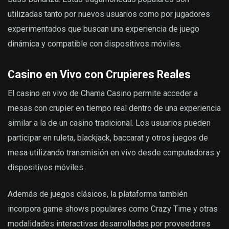
utilizadas tanto por nuevos usuarios como por jugadores
experimentados que buscan una experiencia de juego
dinámica y compatible con dispositivos móviles.
Casino en Vivo con Crupieres Reales
El casino en vivo de Chama Casino permite acceder a
mesas con crupier en tiempo real dentro de una experiencia
similar a la de un casino tradicional. Los usuarios pueden
participar en ruleta, blackjack, baccarat y otros juegos de
mesa utilizando transmisión en vivo desde computadoras y
dispositivos móviles.
Además de juegos clásicos, la plataforma también
incorpora game shows populares como Crazy Time y otras
modalidades interactivas desarrolladas por proveedores