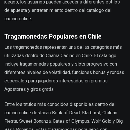
juegos, los usuarios pueden acceder a diferentes estilos
de apuesta y entretenimiento dentro del catálogo del
casino online.
Tragamonedas Populares en Chile
Las tragamonedas representan una de las categorías más
utilizadas dentro de Chama Casino en Chile. El catálogo
incluye tragamonedas populares y slots progresivo con
diferentes niveles de volatilidad, funciones bonus y rondas
especiales para jugadores interesados en premios
Agostores y giros gratis.
Entre los títulos más conocidos disponibles dentro del
casino online destacan Book of Dead, Starburst, Chilean
Fiesta, Sweet Bonanza, Gates of Olympus, Wolf Gold y Big
Bass Bonanza. Estas tragamonedas populares son