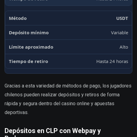
USDT
Variable
Alto
Hasta 24 horas
Gracias a esta variedad de métodos de pago, los jugadores
chilenos pueden realizar depósitos y retiros de forma
rápida y segura dentro del casino online y apuestas
deportivas.
Depósitos en CLP con Webpay y