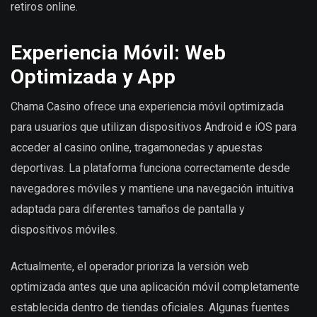
retiros online.
Experiencia Móvil: Web
Optimizada y App
Chama Casino ofrece una experiencia móvil optimizada
para usuarios que utilizan dispositivos Android e iOS para
acceder al casino online, tragamonedas y apuestas
deportivas. La plataforma funciona correctamente desde
navegadores móviles y mantiene una navegación intuitiva
adaptada para diferentes tamaños de pantalla y
dispositivos móviles.
Actualmente, el operador prioriza la versión web
optimizada antes que una aplicación móvil completamente
establecida dentro de tiendas oficiales. Algunas fuentes