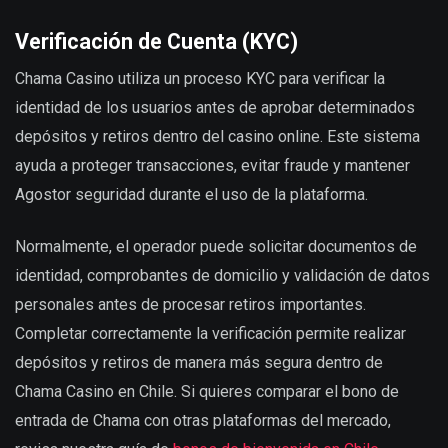
Verificación de Cuenta (KYC)
Chama Casino utiliza un proceso KYC para verificar la
identidad de los usuarios antes de aprobar determinados
depósitos y retiros dentro del casino online. Este sistema
ayuda a proteger transacciones, evitar fraude y mantener
Agostor seguridad durante el uso de la plataforma.
Normalmente, el operador puede solicitar documentos de
identidad, comprobantes de domicilio y validación de datos
personales antes de procesar retiros importantes.
Completar correctamente la verificación permite realizar
depósitos y retiros de manera más segura dentro de
Chama Casino en Chile. Si quieres comparar el bono de
entrada de Chama con otras plataformas del mercado,