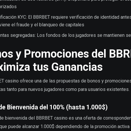
orizados
ificación KYC: El BBRBET requiere verificación de identidad ante
viene el fraude y el blanqueo de capitales
ntas segregadas: Los fondos de los jugadores se mantienen se
os y Promociones del BBR
imiza tus Ganancias
T casino ofrece una de las propuestas de bonos y promocione
tas tanto para nuevos jugadores como para usuarios existentes.
de Bienvenida del 100% (hasta 1.000$)
de bienvenida del BBRBET casino es una oferta de corresponden
ue puede alcanzar 1.000$ dependiendo de la promoción activa e