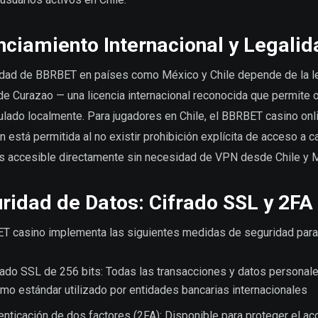
nciamiento Internacional y Legal
idad de BBRBET en países como México y Chile depende de la leg
 de Curazao — una licencia internacional reconocida que permite o
ulado localmente. Para jugadores en Chile, el BBRBET casino onli
n está permitida al no existir prohibición explícita de acceso a c
s accesible directamente sin necesidad de VPN desde Chile y 
ridad de Datos: Cifrado SSL y 2FA
T casino implementa las siguientes medidas de seguridad para 
rado SSL de 256 bits: Todas las transacciones y datos personal
mo estándar utilizado por entidades bancarias internacionales
enticación de dos factores (2FA): Disponible para proteger el ac