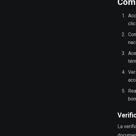
Cómo
Acc
cli
Com
nac
Ace
tér
Ver
acc
Rea
bon
Verifi
La verif
document