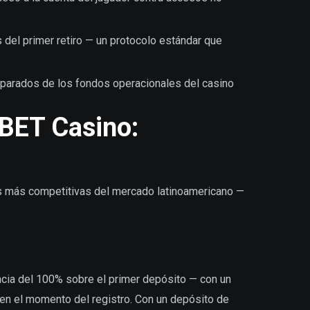
s del primer retiro — un protocolo estándar que
parados de los fondos operacionales del casino
BET Casino:
s más competitivas del mercado latinoamericano —
cia del 100% sobre el primer depósito — con un
n el momento del registro. Con un depósito de