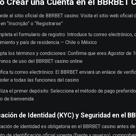
 Crear una Cuenta en el BBRBET C
ede al sitio oficial de BBRBET casino: Visita el sitio web ofici
c en “Inscrição” o “Registrarse”
pleta el formulario de registro: Introduce tu correo electrónico
imiento y país de residencia — Chile o México
pta los términos y condiciones: Confirma que eres Agostor de 18 
minos de uso del BBRBET casino online
ifica tu correo electrónico: El BBRBET enviará un enlace de verific
eder a todas las funciones del casino
liza el primer depósito: Selecciona el método de pago preferido 
o de bienvenida
cación de Identidad (KYC) y Seguridad en el 
icación de identidad es obligatoria en el BBRBET casino antes de p
o de identificación oficial vigente (frente y reverso), compro