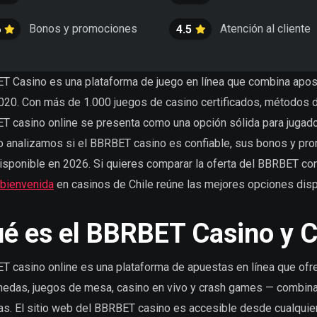
Bonos y promociones
Atención al cliente
6
4.5
T Casino es una plataforma de juego en línea que combina apos
20. Con más de 1.000 juegos de casino certificados, métodos d
T casino online se presenta como una opción sólida para jugador
 analizamos si el BBRBET casino es confiable, sus bonos y pro
isponible en 2026. Si quieres comparar la oferta del BBRBET con
bienvenida
en casinos de Chile reúne las mejores opciones disp
é es el BBRBET Casino y 
T casino online es una plataforma de apuestas en línea que of
edas, juegos de mesa, casino en vivo y crash games — combin
as. El sitio web del BBRBET casino es accesible desde cualquier 