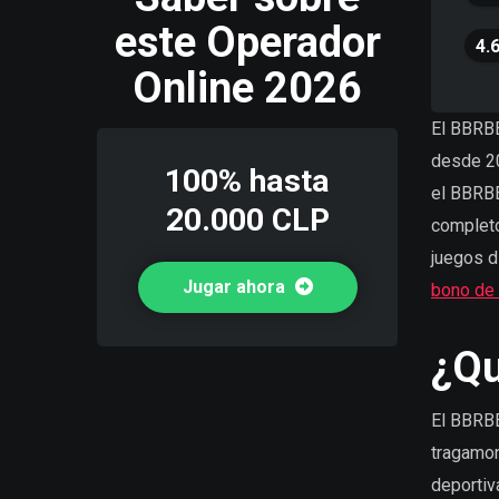
este Operador
4.
Online 2026
El BBRBE
desde 20
100% hasta
el BBRBE
20.000 CLP
completo
juegos d
Jugar ahora
bono de 
¿Qu
El BBRBE
tragamon
deportiv