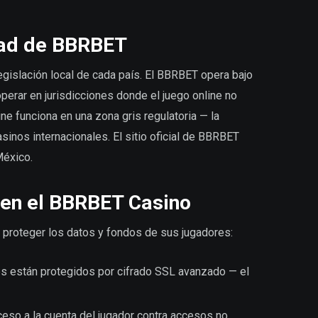
idad de BBRBET
islación local de cada país. El BBRBET opera bajo
perar en jurisdicciones donde el juego online no
ne funciona en una zona gris regulatoria — la
asinos internacionales. El sitio oficial de BBRBET
México.
 en el BBRBET Casino
proteger los datos y fondos de sus jugadores:
es están protegidos por cifrado SSL avanzado — el
ceso a la cuenta del jugador contra accesos no