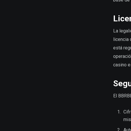
Lice
La legal
licencia
está reg
operació
casino e
Segu
El BBRBE
Cif
mis
Aut