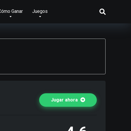
Cómo Ganar
Juegos
Jugar ahora