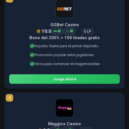
GGBet Casino
10.0
CLP
Bono del 200% + 100 tiradas gratis
Impulso fuerte para el primer depósito
Promoción popular entre jugadores
Giros para comenzar en tragamonedas
Juega ahora
3
Maggico Casino