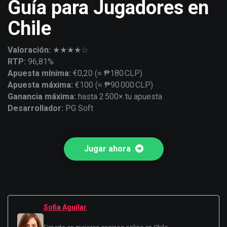
Guía para Jugadores en
Chile
Valoración:
★★★★☆
RTP:
96,81%
Apuesta mínima:
€0,20 (≈ ₱180 CLP)
Apuesta máxima:
€100 (≈ ₱90 000 CLP)
Ganancia máxima:
hasta 2 500× tu apuesta
Desarrollador:
PG Soft
Jugar ahora
Sofia Aguilar