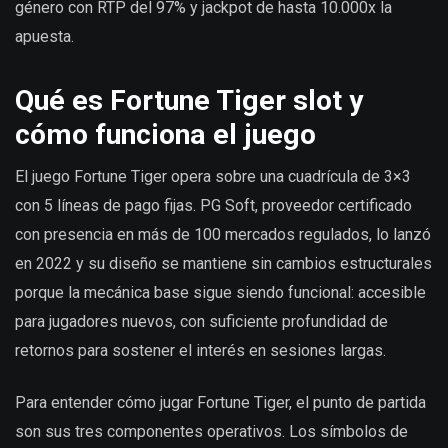
género con RTP del 97% y jackpot de hasta 10.000x la
apuesta.
Qué es Fortune Tiger slot y
cómo funciona el juego
El juego Fortune Tiger opera sobre una cuadrícula de 3×3
con 5 líneas de pago fijas. PG Soft, proveedor certificado
con presencia en más de 100 mercados regulados, lo lanzó
en 2022 y su diseño se mantiene sin cambios estructurales
porque la mecánica base sigue siendo funcional: accesible
para jugadores nuevos, con suficiente profundidad de
retornos para sostener el interés en sesiones largas.
Para entender cómo jugar Fortune Tiger, el punto de partida
son sus tres componentes operativos. Los símbolos de