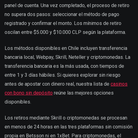
panel de cuenta. Una vez completado, el proceso de retiro
no supera dos pasos: seleccionar el método de pago
registrado y confirmar el monto. Los mínimos de retiro
oscilan entre $5.000 y $10.000 CLP según la plataforma.
Los métodos disponibles en Chile incluyen transferencia
bancaria local, Webpay, Skrill, Neteller y criptomonedas. La
transferencia bancaria es la más usada, con tiempos de
entre 1 y 3 días hábiles. Si quieres explorar sin riesgo
antes de apostar con dinero real, nuestra lista de
casinos
con bono sin depósito
reúne las mejores opciones
disponibles.
Los retiros mediante Skrill o criptomonedas se procesan
en menos de 24 horas en las tres plataformas sin comisión
propia en Betsson ni en 1xBet. Para criptomonedas, el