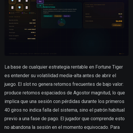
La base de cualquier estrategia rentable en Fortune Tiger
es entender su volatilidad media-alta antes de abrir el
juego. El slot no genera retornos frecuentes de bajo valor:
produce retornos espaciados de Agostor magnitud, lo que
implica que una sesión con pérdidas durante los primeros
40 giros no indica falla del sistema, sino el patrón habitual
previo a una fase de pago. El jugador que comprende esto
no abandona la sesión en el momento equivocado. Para