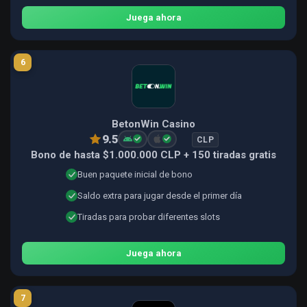
Juega ahora
6
BetonWin Casino
9.5
CLP
Bono de hasta $1.000.000 CLP + 150 tiradas gratis
Buen paquete inicial de bono
Saldo extra para jugar desde el primer día
Tiradas para probar diferentes slots
Juega ahora
7