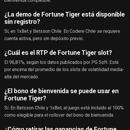
bienvenida compatible.
¿La demo de Fortune Tiger está disponible
sin registro?
Sí, en 1xBet y Betsson Chile. En Codere Chile se requiere
cuenta activa, pero sin depósito previo.
¿Cuál es el RTP de Fortune Tiger slot?
El 96,81%, según los datos publicados por PG Soft. Está
por encima del promedio de los slots de volatilidad media-
alta del mercado.
¿El bono de bienvenida se puede usar en
Fortune Tiger?
Sí. En Betsson Chile y 1xBet, el juego está incluido al 100%
como elegible para el rollover del bono de bienvenida.
¿Cómo retirar las ganancias de Fortune