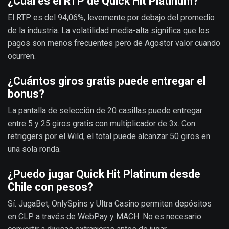
¿Cuál es el RTP de Quick Hit Platinum?
El RTP es del 94,06%, levemente por debajo del promedio
de la industria. La volatilidad media-alta significa que los
pagos son menos frecuentes pero de Agostor valor cuando
ocurren.
¿Cuántos giros gratis puede entregar el
bonus?
La pantalla de selección de 20 casillas puede entregar
entre 5 y 25 giros gratis con multiplicador de 3x. Con
retriggers por el Wild, el total puede alcanzar 50 giros en
una sola ronda.
¿Puedo jugar Quick Hit Platinum desde
Chile con pesos?
Sí. JugaBet, OnlySpins y Ultra Casino permiten depósitos
en CLP a través de WebPay y MACH. No es necesario