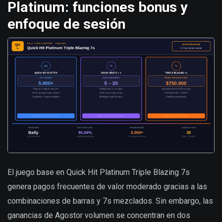
Platinum: funciones bonus y
enfoque de sesión
El juego base en Quick Hit Platinum Triple Blazing 7s
genera pagos frecuentes de valor moderado gracias a las
combinaciones de barras y 7s mezclados. Sin embargo, las
ganancias de Agostor volumen se concentran en dos