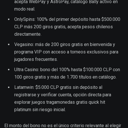
acepta WebPay y AstroPay, catálogo Bally activo en
modo real.
OnlySpins: 100% del primer depósito hasta $500.000
CLP más 200 giros gratis, acepta pesos chilenos
directamente.
Vegasino: más de 200 giros gratis en bienvenida y
programa VIP con acceso a torneos exclusivos para
jugadores frecuentes.
Ultra Casino: bono del 100% hasta $100.000 CLP con
100 giros gratis y más de 1.700 títulos en catálogo.
Latamwin: $5.000 CLP gratis sin depósito al
registrarse y verificar cuenta, opción directa para
explorar juegos tragamonedas gratis quick hit
platinum sin riesgo inicial.
El monto del bono no es el único criterio relevante al elegir