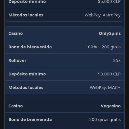
$5.000 CLP
WebPay, AstroPay
OnlySpins
100% + 200 giros
35x
$3.000 CLP
WebPay, MACH
Vegasino
200 giros gratis