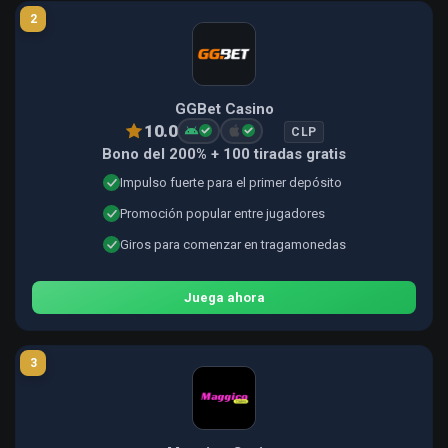
2
GGBet Casino
10.0
CLP
Bono del 200% + 100 tiradas gratis
Impulso fuerte para el primer depósito
Promoción popular entre jugadores
Giros para comenzar en tragamonedas
Juega ahora
3