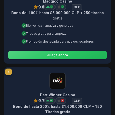
Maggico Casino
9.8
CLP
Bono del 100% hasta $5.000.000 CLP + 250 tiradas
gratis
Bienvenida llamativa y generosa
Tiradas gratis para empezar
Promoción destacada para nuevos jugadores
Juega ahora
4
Dart Winner Casino
9.7
CLP
Bono de hasta 200% hasta $1.600.000 CLP + 150
Tiradas gratis