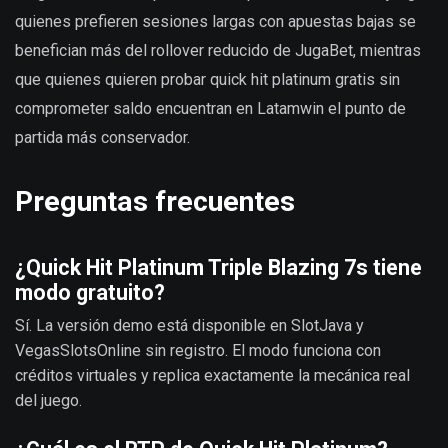
quienes prefieren sesiones largas con apuestas bajas se
benefician más del rollover reducido de JugaBet, mientras
que quienes quieren probar quick hit platinum gratis sin
comprometer saldo encuentran en Latamwin el punto de
partida más conservador.
Preguntas frecuentes
¿Quick Hit Platinum Triple Blazing 7s tiene
modo gratuito?
Sí. La versión demo está disponible en SlotJava y
VegasSlotsOnline sin registro. El modo funciona con
créditos virtuales y replica exactamente la mecánica real
del juego.