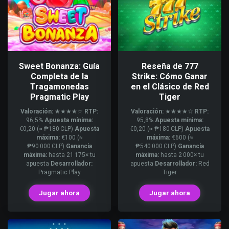
Sweet Bonanza: Guía
Reseña de 777
Completa de la
Strike: Cómo Ganar
Tragamonedas
en el Clásico de Red
Pragmatic Play
Tiger
Valoración:
★★★★☆
RTP:
Valoración:
★★★★☆
RTP:
96,5%
Apuesta mínima:
95,8%
Apuesta mínima:
€0,20 (≈ ₱180 CLP)
Apuesta
€0,20 (≈ ₱180 CLP)
Apuesta
máxima:
€100 (≈
máxima:
€600 (≈
₱90 000 CLP)
Ganancia
₱540 000 CLP)
Ganancia
máxima:
hasta 21 175× tu
máxima:
hasta 2 000× tu
apuesta
Desarrollador:
apuesta
Desarrollador:
Red
Pragmatic Play
Tiger
Jugar ahora
Jugar ahora