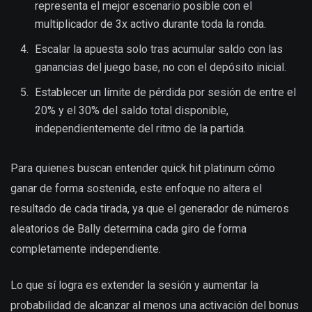
representa el mejor escenario posible con el
multiplicador de 3x activo durante toda la ronda.
Escalar la apuesta solo tras acumular saldo con las
ganancias del juego base, no con el depósito inicial.
Establecer un límite de pérdida por sesión de entre el
20% y el 30% del saldo total disponible,
independientemente del ritmo de la partida.
Para quienes buscan entender quick hit platinum cómo
ganar de forma sostenida, este enfoque no altera el
resultado de cada tirada, ya que el generador de números
aleatorios de Bally determina cada giro de forma
completamente independiente.
Lo que sí logra es extender la sesión y aumentar la
probabilidad de alcanzar al menos una activación del bonus