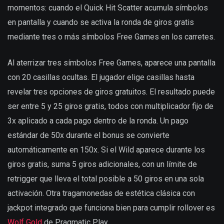
momentos: cuando el Quick Hit Scatter acumula símbolos
en pantalla y cuando se activa la ronda de giros gratis
mediante tres o más símbolos Free Games en los carretes.
Al aterrizar tres símbolos Free Games, aparece una pantalla
con 20 casillas ocultas. El jugador elige casillas hasta
revelar tres opciones de giros gratuitos. El resultado puede
ser entre 5 y 25 giros gratis, todos con multiplicador fijo de
3x aplicado a cada pago dentro de la ronda. Un pago
estándar de 50x durante el bonus se convierte
automáticamente en 150x. Si el Wild aparece durante los
giros gratis, suma 5 giros adicionales, con un límite de
retrigger que lleva el total posible a 50 giros en una sola
activación. Otra tragamonedas de estética clásica con
jackpot integrado que funciona bien para cumplir rollover es
Wolf Gold
de Pragmatic Play.