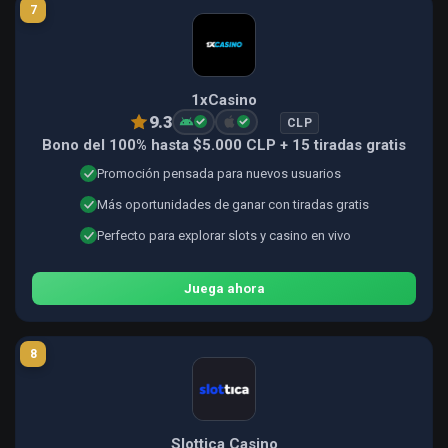
7
1xCasino
9.3
CLP
Bono del 100% hasta $5.000 CLP + 15 tiradas gratis
Promoción pensada para nuevos usuarios
Más oportunidades de ganar con tiradas gratis
Perfecto para explorar slots y casino en vivo
Juega ahora
8
Slottica Casino