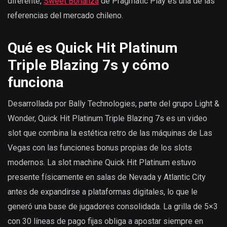
diferente,
Sweet Bonanza
de Pragmatic Play es una de las
referencias del mercado chileno.
Qué es Quick Hit Platinum
Triple Blazing 7s y cómo
funciona
Desarrollada por Bally Technologies, parte del grupo Light &
Wonder, Quick Hit Platinum Triple Blazing 7s es un video
slot que combina la estética retro de las máquinas de Las
Vegas con las funciones bonus propias de los slots
modernos. La slot machine Quick Hit Platinum estuvo
presente físicamente en salas de Nevada y Atlantic City
antes de expandirse a plataformas digitales, lo que le
generó una base de jugadores consolidada. La grilla de 5×3
con 30 líneas de pago fijas obliga a apostar siempre en