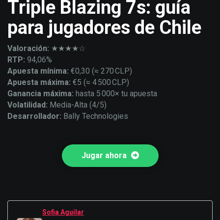
Triple Blazing 7s: guía
para jugadores de Chile
Valoración:
★★★★☆
RTP:
94,06%
Apuesta mínima:
€0,30 (≈ 270 CLP)
Apuesta máxima:
€5 (≈ 4 500 CLP)
Ganancia máxima:
hasta 5 000× tu apuesta
Volatilidad:
Media-Alta (4/5)
Desarrollador:
Bally Technologies
Jugar ahora
Sofia Aguilar