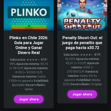
Plinko en Chile 2026:
Penalty Shoot-Out: el
Guía para Jugar
juego de penaltis que
Online y Ganar
paga hasta x30.72
Dinero Real
Valoración:
★★★★☆
RTP:
96,00%
Apuesta mínima:
Valoración:
★★★★☆
RTP:
€0,01 (≈ 9 CLP)
Apuesta
98%
Apuesta mínima:
€0,10
máxima:
€300 (≈
(≈ 90 CLP)
Apuesta máxima:
270 000 CLP)
Ganancia
€100 (≈ 90 000 CLP)
máxima:
hasta 32× tu
Ganancia máxima:
hasta
apuesta
Volatilidad:
Media
1 000× tu apuesta
Volatilidad:
(3/5)
Desarrollador:
Evoplay
Ajustable
Desarrollador:
Spribe
Jugar ahora
Jugar ahora