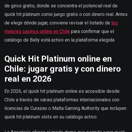
de giros gratis, donde se concentra el potencial real de
quick hit platinum como juego gratis o con dinero real. Antes
de elegir dónde jugar, conviene revisar el listado de
los
mejores casinos online en Chile
para confirmar que el
catálogo de Bally está activo en la plataforma elegida.
Quick Hit Platinum online en
Chile: jugar gratis y con dinero
real en 2026
En 2026, el quick hit platinum online es accesible desde
Chile a través de varias plataformas internacionales con
licencias de Curazao o Malta Gaming Authority que incluyen
quick hit platinum slots en su catálogo activo.